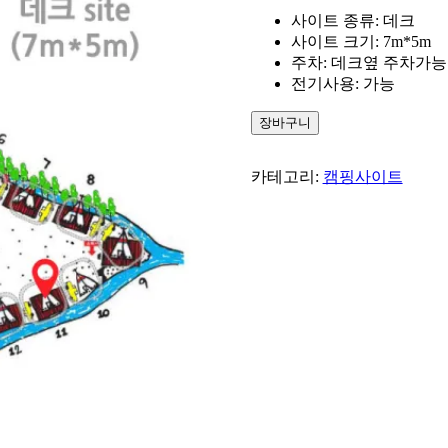
사이트 종류: 데크
사이트 크기: 7m*5m
주차: 데크옆 주차가능
전기사용: 가능
11
장바구니
번
사
카테고리:
캠핑사이트
이
트
수
량