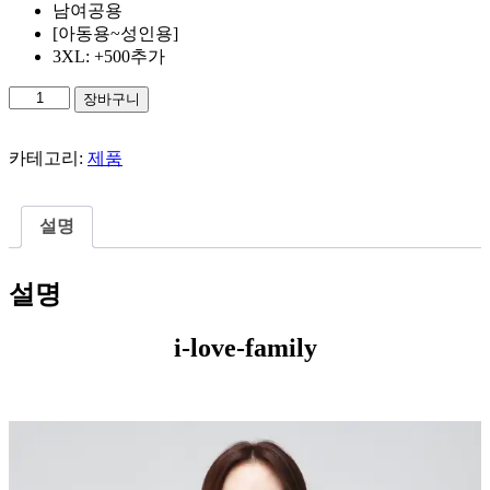
남여공용
[아동용~성인용]
3XL: +500추가
i-
장바구니
love-
family
수
카테고리:
제품
량
설명
설명
i-love-family